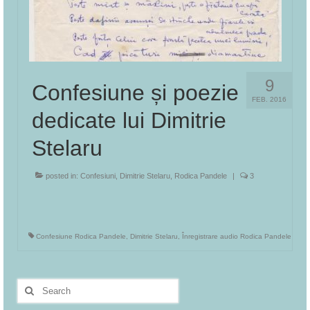
9
Confesiune și poezie
FEB. 2016
dedicate lui Dimitrie
Stelaru
posted in:
Confesiuni
,
Dimitrie Stelaru
,
Rodica Pandele
|
3
Confesiune Rodica Pandele
,
Dimitrie Stelaru
,
Înregistrare audio Rodica Pandele
Search
for: