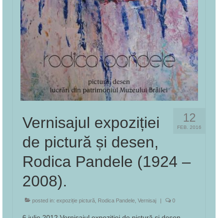
12
Vernisajul expoziției
FEB. 2016
de pictură și desen,
Rodica Pandele (1924 –
2008).
posted in:
expoziție pictură
,
Rodica Pandele
,
Vernisaj
|
0
6 iulie 2012 Vernisajul expoziției de pictură și desen,